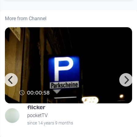
More from Channel
00:00:58
flicker
pocketTV
since 14 years 9 months