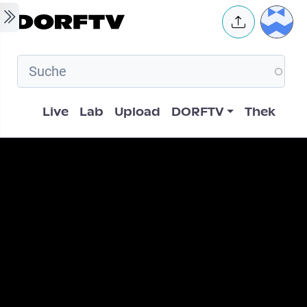
Skip to main content
User 
Hauptnavigation
Live
Lab
Upload
DORFTV
Thek