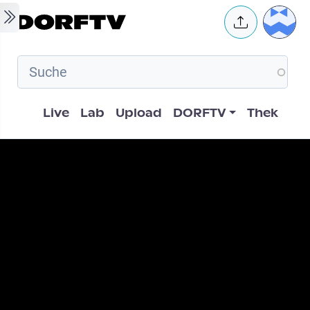
Skip to main content
User 
Hauptnavigation
Live
Lab
Upload
DORFTV
Thek