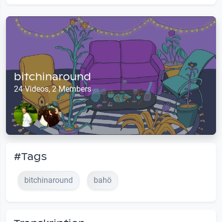
bitchinaround
24 Videos, 2 Members
#Tags
bitchinaround
bahö