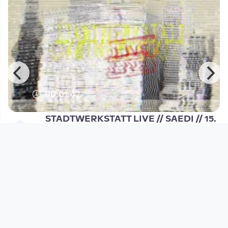
00:01:42
STADTWERKSTATT LIVE // SAEDI // 15.
Juni 2012 // 22:30
Open Space
since 14 years 1 month
Footer 1
Charta für Community Fernsehen in Österreich
Datenschutzerklärung