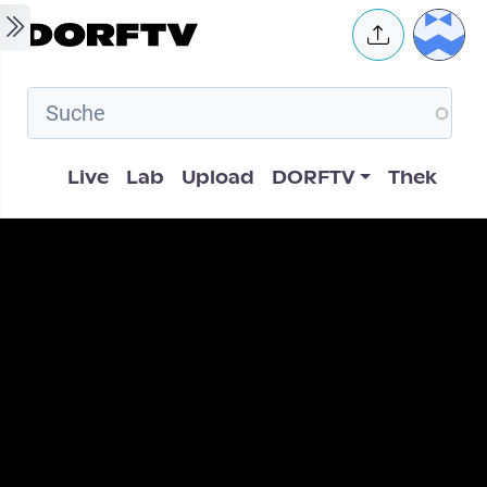
Skip to main content
User 
Hauptnavigation
Live
Lab
Upload
DORFTV
Thek