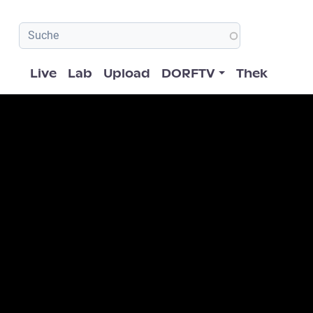
Hauptnavigation
Live
Lab
Upload
DORFTV
Thek