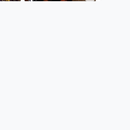
BAHÖ LIVE
bitchinaround
since 2 years 6 months
00:09:27
ld Resch
Aun a Laus / Irene Kepl /
e
Lizard Ensemble
Anton Bruckner