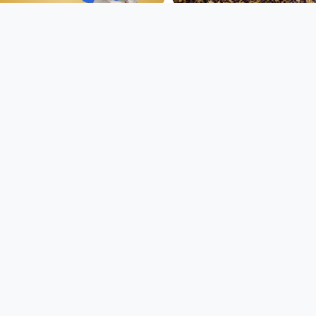
bitchinaround -
Teaser 1 F2
Datenkanal #1
bitchinaround
bitchinaround
since 3 years 5 months
since 2 years 10 months
00:59:49
00:10:13
Abfallmanagemant
Con moto | Gera
| Lizard Ensembl
Klima und Du
Anton Bruckner
since 4 years