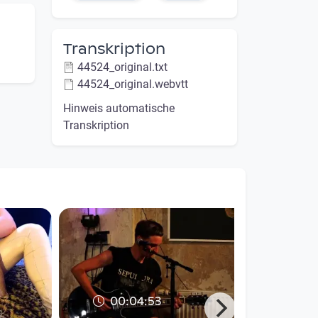
Transkription
44524_original.txt
44524_original.webvtt
Hinweis automatische
Transkription
00:04:53