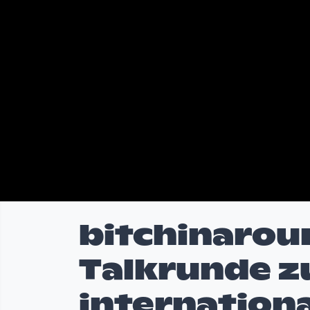
bitchinaroun
Talkrunde 
internationa