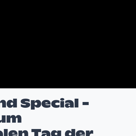
d Special -
zum
len Tag der