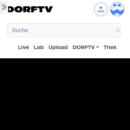
Skip to main content
User 
Hauptnavigation
Live
Lab
Upload
DORFTV
Thek