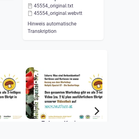
45554_original.txt
45554_original.webvtt
Hinweis automatische
Transkription
00:08:18
ze
Exkurs: Kurioses zu
ichtig!
Antioxidantien in
Medien