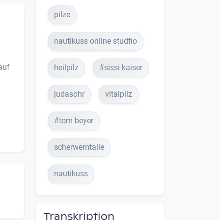
pilze
nautikuss online studfio
auf
heilpilz
#sissi kaiser
judasohr
vitalpilz
#tom beyer
scherwemtalle
nautikuss
Transkription