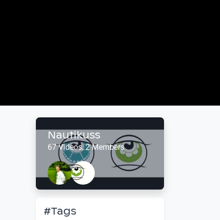
Nautikuss
67 Videos, 2 Members
#Tags