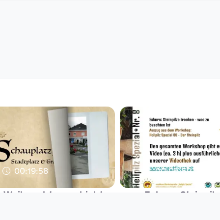
00:19:58
00:06:59
Weihnachtsgeschichte:
Exkurs: Steinpil
Sie sind wieder da!
trocknen - aber r
Nautikuss
Nautikuss