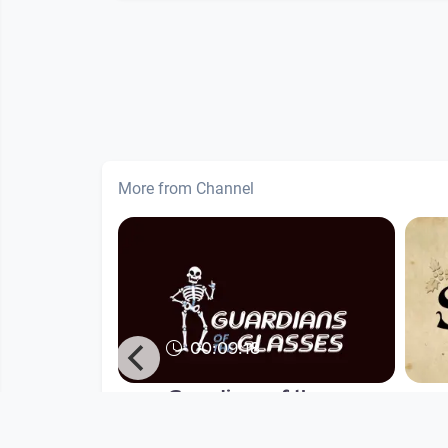
More from Channel
00:09:18
ung und
Guardians of the
Glasses
Nautikuss