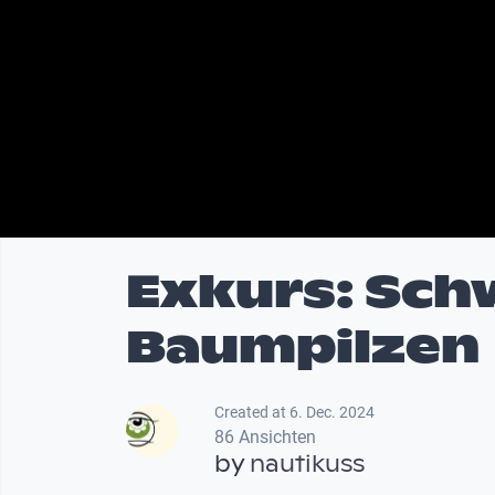
Exkurs: Sch
Baumpilzen
Created at 6. Dec. 2024
86 Ansichten
by
nautikuss