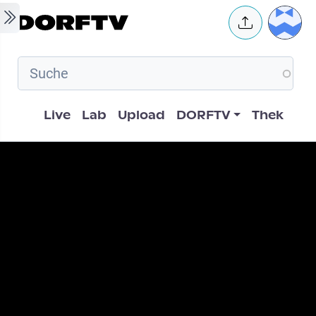
Skip to main content
User 
Hauptnavigation
Live
Lab
Upload
DORFTV
Thek