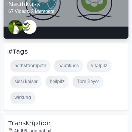
Nautikuss
67 Videos, 2 Members
#Tags
herbsttrompete
nautikuss
vitalpilz
sissi kaiser
heilpilz
Tom Beyer
wirkung
Transkription
46009_original.txt