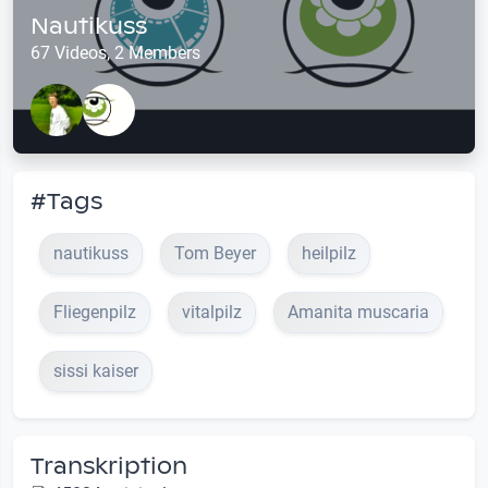
Nautikuss
67 Videos, 2 Members
#Tags
nautikuss
Tom Beyer
heilpilz
Fliegenpilz
vitalpilz
Amanita muscaria
sissi kaiser
Transkription