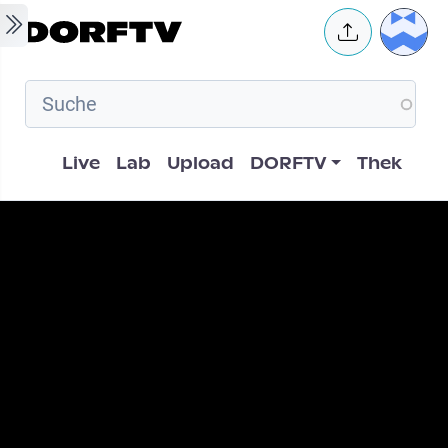
Skip to main content
User 
Hauptnavigation
Live
Lab
Upload
DORFTV
Thek