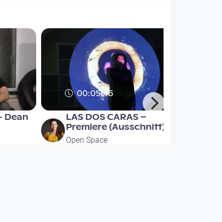
00:05:46
- Dean
LAS DOS CARAS –
Premiere (Ausschnitt)
Open Space
since 9 years 4 months