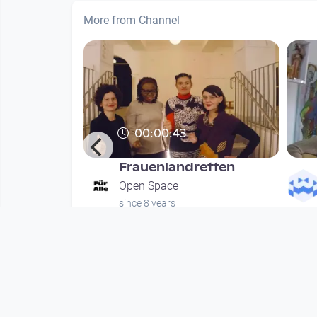
More from Channel
00:00:43
Frauenlandretten
hung
Open Space
since 8 years
nths
Mehr vom User