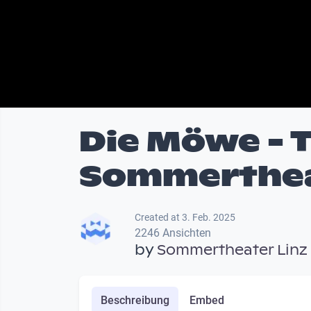
Die Möwe - 
Sommerthea
Created at 3. Feb. 2025
2246 Ansichten
by
Sommertheater Linz
Beschreibung
Embed