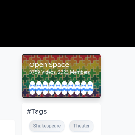
Open Space
3759 Videos, 2223 Members
#Tags
Shakespeare
Theater