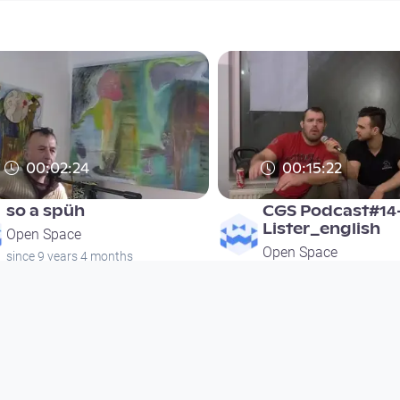
00:02:24
00:15:22
so a spüh
CGS Podcast#14
Lister_english
Open Space
Open Space
since 9 years 4 months
since 9 years 4 months