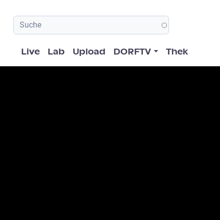
Hauptnavigation
Live
Lab
Upload
DORFTV
Thek