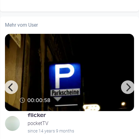
Mehr vom User
00:00:58
flicker
pocketTV
since 14 years 9 months