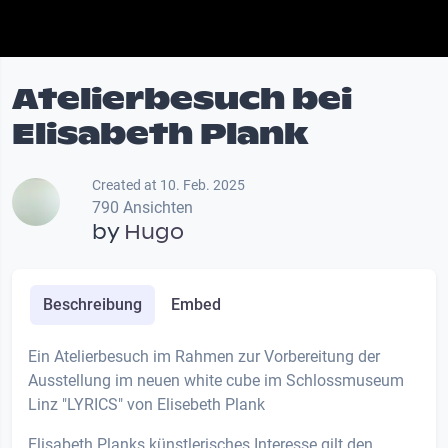
Atelierbesuch bei
Elisabeth Plank
Created at 10. Feb. 2025
790 Ansichten
by
Hugo
Beschreibung
Embed
Ein Atelierbesuch im Rahmen zur Vorbereitung der
Ausstellung im neuen white cube im Schlossmuseum
Linz "LYRICS" von Elisebeth Plank
Elisabeth Planks künstlerisches Interesse gilt den