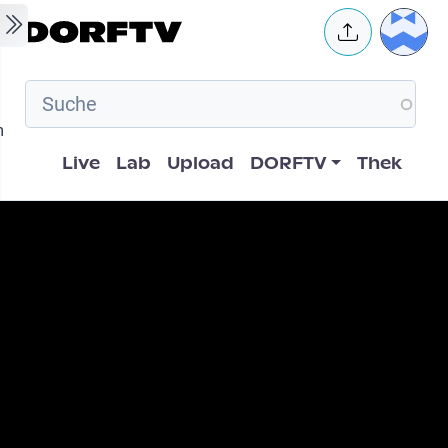
Skip to main content
User 
m
Hauptnavigation
Live
Lab
Upload
DORFTV
Thek