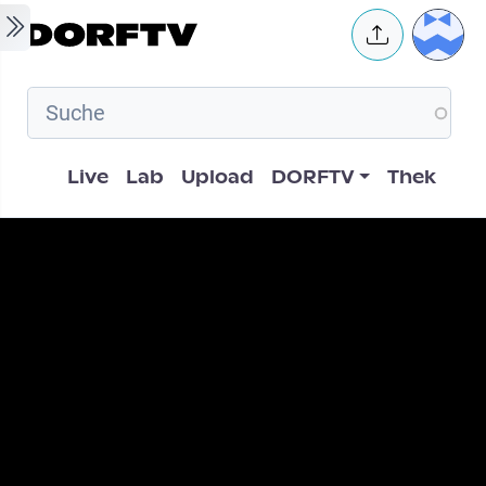
Skip to main content
User 
Hauptnavigation
Live
Lab
Upload
DORFTV
Thek