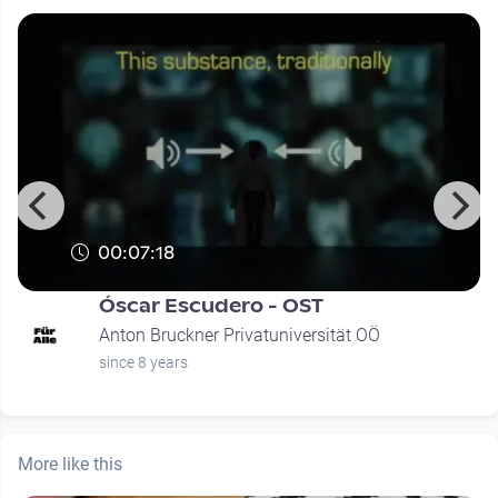
00:07:18
Óscar Escudero - OST
Anton Bruckner Privatuniversität OÖ
since 8 years
More like this