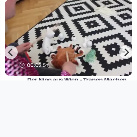
00:02:51
Der Nino aus Wien - Tränen Machen
Wach
Musikvideo
since 9 years 3 months
Footer 1
Charta für Community Fernsehen in Österreich