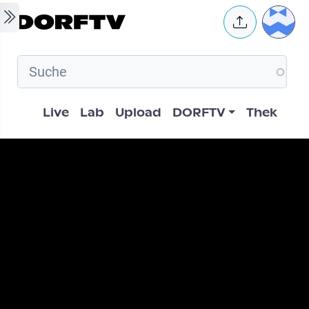
Skip to main content
User 
Hauptnavigation
Live
Lab
Upload
DORFTV
Thek