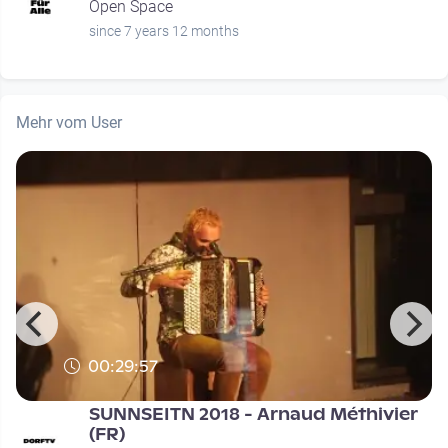
Open Space
since 7 years 12 months
Mehr vom User
00:29:57
SUNNSEITN 2018 - Arnaud Méthivier
(FR)