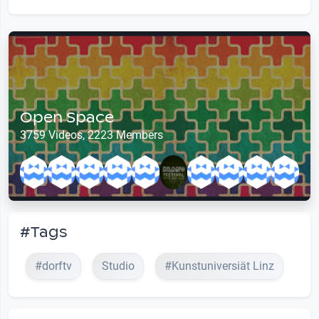
Open Space
3759 Videos, 2223 Members
#Tags
#dorftv
Studio
#Kunstuniversiät Linz