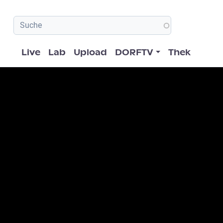
Hauptnavigation
Live
Lab
Upload
DORFTV
Thek