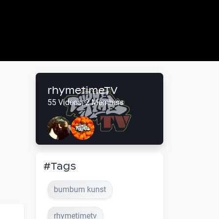
rhymetimeTV
55 Videos, 2 Members
#Tags
bumbum kunst
rhymetimetv