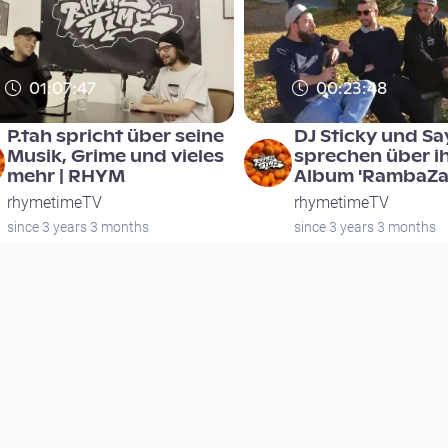
01:07:47
00:23:48
P.tah spricht über seine
DJ Sticky und S
Musik, Grime und vieles
sprechen über i
mehr | RHYM
Album 'RambaZ
rhymetimeTV
rhymetimeTV
since 3 years 3 months
since 3 years 3 months