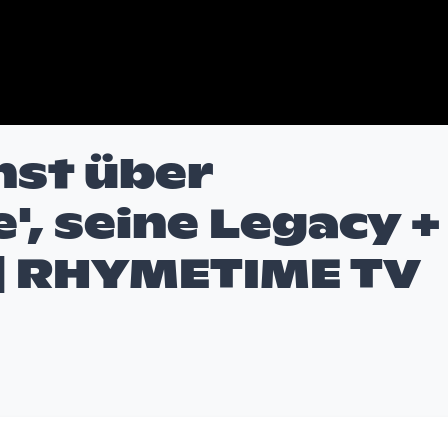
st über
', seine Legacy +
 | RHYMETIME TV