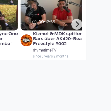
00:17:55
ayne One
Kizmet & MDK spitten
hr
Bars über AK420-Beats |
amba'
Freestyle #002
rhymetimeTV
since 3 years 2 months