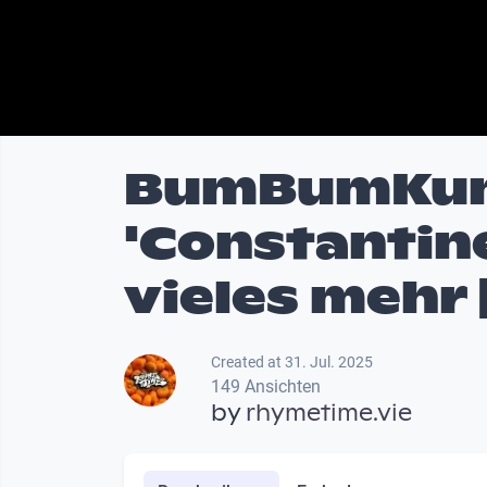
BumBumKun
'Constantine
vieles mehr
Created at 31. Jul. 2025
149 Ansichten
by
rhymetime.vie