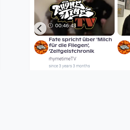
00:46:43
& Devaloop
Fate spricht über 'Milch
um 'Eternal
für die Fliegen',
'Zeitgeistchronik
rhymetimeTV
nths
since 3 years 3 months
Mehr vom User