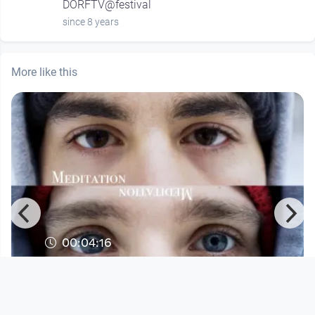
DORFTV@festival
since 8 years
More like this
00:04:16
Aist Connexion - Meditation
Musikvideo
since 4 months