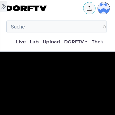
Skip to main content
User 
Hauptnavigation
Live
Lab
Upload
DORFTV
Thek