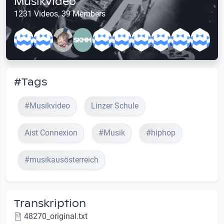
Musikvideo
1231 Videos, 39 Members
#Tags
#Musikvideo
Linzer Schule
Aist Connexion
#Musik
#hiphop
#musikausösterreich
Transkription
48270_original.txt