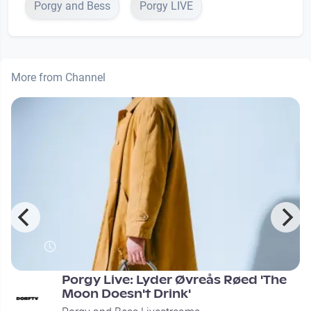
Porgy and Bess
Porgy LIVE
More from Channel
Porgy Live: Lyder Øvreås Røed 'The
Moon Doesn't Drink'