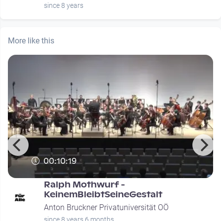
since 8 years
More like this
00:10:19
Ralph Mothwurf -
KeinemBleibtSeineGestalt
Anton Bruckner Privatuniversität OÖ
since 8 years 6 months