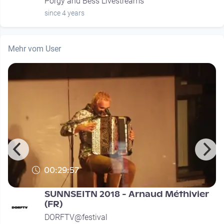
Porgy and Bess Livestreams
since 4 years
Mehr vom User
00:29:57
SUNNSEITN 2018 - Arnaud Méthivier
(FR)
DORFTV@festival