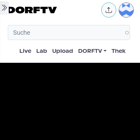
Skip to main content
User 
Hauptnavigation
Live
Lab
Upload
DORFTV
Thek