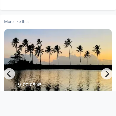
More like this
00:08:45
A to Be Worldtour Vlog 17 |
Thiruvananthapuram
A to Be - Worldtour 2025/26
since 4 months 4 weeks