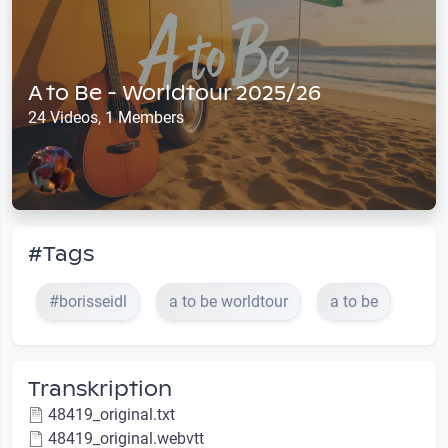
A to Be - Worldtour 2025/26
24 Videos, 1 Members
#Tags
#borisseidl
a to be worldtour
a to be
Transkription
48419_original.txt
48419_original.webvtt