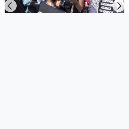
00:42:45
Befreiungsfeier Mauthausen 2026
Solidarwerkstatt
since 2 months 2 weeks
Footer 1
Charta für Community Fernsehen in Österreich
Datenschutzerklärung
Gesetze im Rundfunkbereich
Grundsätze der Programmgestaltung
Jugendschutzerklärung
Impressum & Haftungsausschluss
Nutzungsvereinbarung