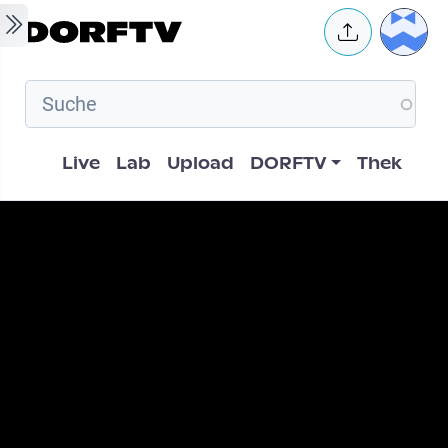
Skip to main content
User 
Hauptnavigation
Live
Lab
Upload
DORFTV
Thek