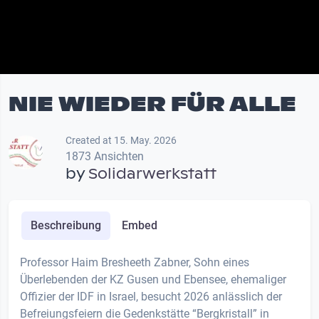
NIE WIEDER FÜR ALLE
Created at 15. May. 2026
1873 Ansichten
by
Solidarwerkstatt
Beschreibung
Embed
Professor Haim Bresheeth Zabner, Sohn eines
Überlebenden der KZ Gusen und Ebensee, ehemaliger
Offizier der IDF in Israel, besucht 2026 anlässlich der
Befreiungsfeiern die Gedenkstätte “Bergkristall” in