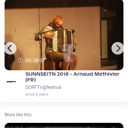
00:29:57
SUNNSEITN 2018 - Arnaud Méthivier
(FR)
DORFTV@festival
since 8 years
More like this