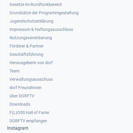
Gesetze im Rundfunkbereich
Grundsätze der Programmgestaltung
Jugendschutzerklärung
Impressum & Haftungsausschluss
Nutzungsvereinbarung
Footer 2
Förderer & Partner
Geschäftsführung
Herausgeberin von dorf
Team
Verwaltungsausschuss
dorf FreundInnen
Footer 3
über DORFTV
Downloads
F(L)OSS Hall of Fame
Footer 4
DORFTV empfangen
Instagram