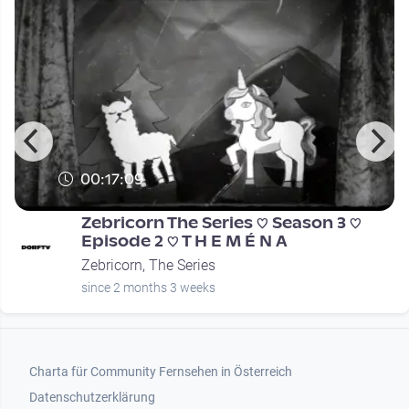
00:17:09
Zebricorn The Series ♡ Season 3 ♡
Episode 2 ♡ T H E M É N A
Zebricorn, The Series
since 2 months 3 weeks
Footer 1
Charta für Community Fernsehen in Österreich
Datenschutzerklärung