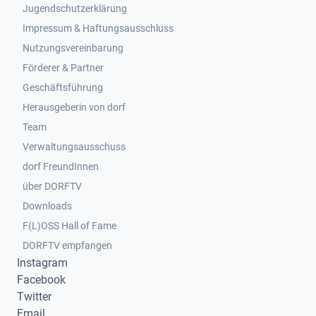
Jugendschutzerklärung
Impressum & Haftungsausschluss
Nutzungsvereinbarung
Footer 2
Förderer & Partner
Geschäftsführung
Herausgeberin von dorf
Team
Verwaltungsausschuss
dorf FreundInnen
Footer 3
über DORFTV
Downloads
F(L)OSS Hall of Fame
Footer 4
DORFTV empfangen
Instagram
Facebook
Twitter
Email