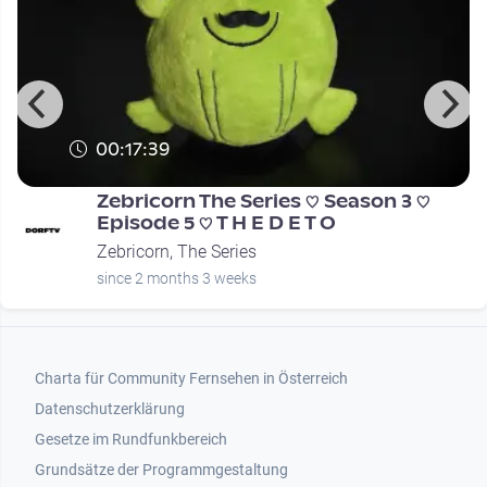
00:17:39
Zebricorn The Series ♡ Season 3 ♡
Episode 5 ♡ T H E D E T O
Zebricorn, The Series
since 2 months 3 weeks
Footer 1
Charta für Community Fernsehen in Österreich
Datenschutzerklärung
Gesetze im Rundfunkbereich
Grundsätze der Programmgestaltung