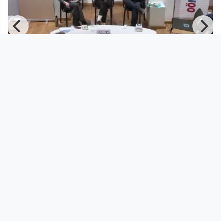
01:25:04
Kepler Salon: DEUTSCH-
ÖSTERREICHISCHE FREUNDSCHAFT
Kepler Salon
since 8 months
Footer 1
Charta für Community Fernsehen in Österreich
Datenschutzerklärung
Gesetze im Rundfunkbereich
Grundsätze der Programmgestaltung
Jugendschutzerklärung
Impressum & Haftungsausschluss