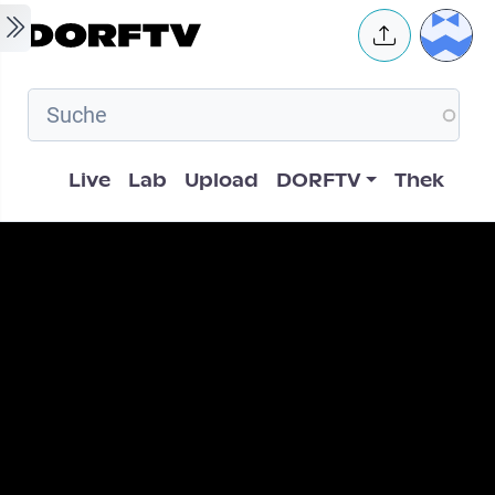
Skip to main content
User 
Hauptnavigation
Live
Lab
Upload
DORFTV
Thek