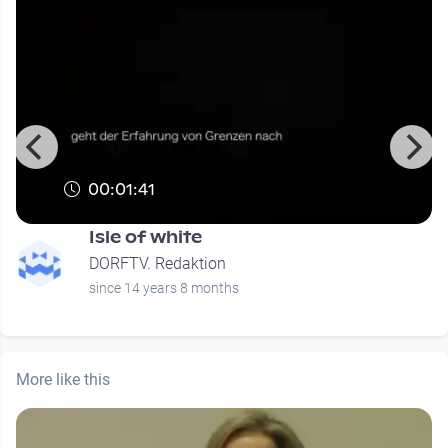
00:01:41
Isle of white
DORFTV. Redaktion
since 14 years 8 months
More like this