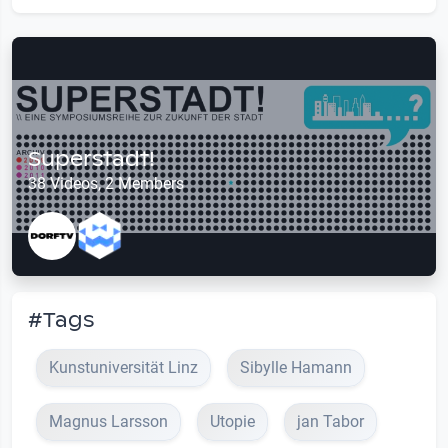
Superstadt!
38 Videos, 2 Members
#Tags
Kunstuniversität Linz
Sibylle Hamann
Magnus Larsson
Utopie
jan Tabor