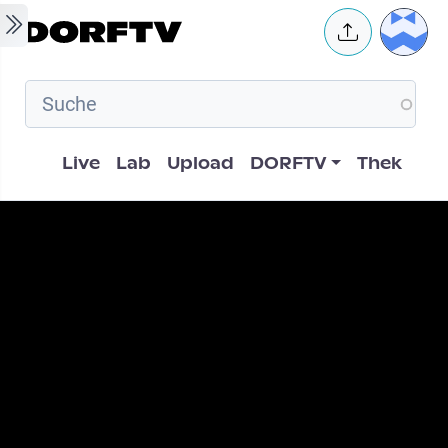
Skip to main content
User 
Hauptnavigation
Live
Lab
Upload
DORFTV
Thek