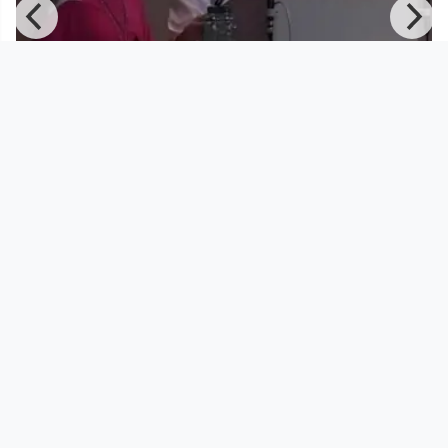
00:47:58
Superstadt! - AMID.cero9: Städte,
Enklaven, Seuchen und Fest
Superstadt!
since 13 years 9 months
Footer 1
Charta für Community Fernsehen in Österreich
Datenschutzerklärung
Gesetze im Rundfunkbereich
Grundsätze der Programmgestaltung
Jugendschutzerklärung
Impressum & Haftungsausschluss
Nutzungsvereinbarung