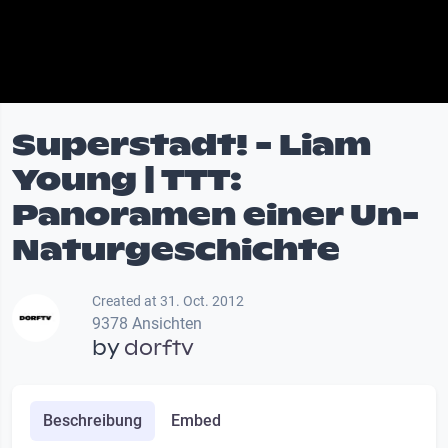
Superstadt! - Liam
Young | TTT:
Panoramen einer Un-
Naturgeschichte
Created at 31. Oct. 2012
9378 Ansichten
by
dorftv
Beschreibung
Embed