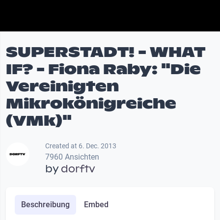
SUPERSTADT! - WHAT
IF? - Fiona Raby: "Die
Vereinigten
Mikrokönigreiche
(VMk)"
Created at 6. Dec. 2013
7960 Ansichten
by
dorftv
Beschreibung
Embed