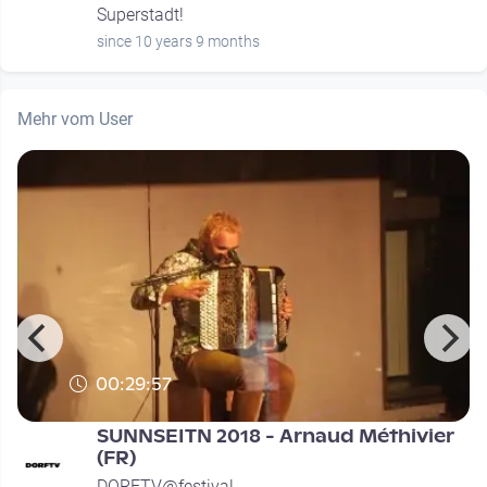
Superstadt!
since 10 years 9 months
Mehr vom User
00:29:57
SUNNSEITN 2018 - Arnaud Méthivier
(FR)
DORFTV@festival