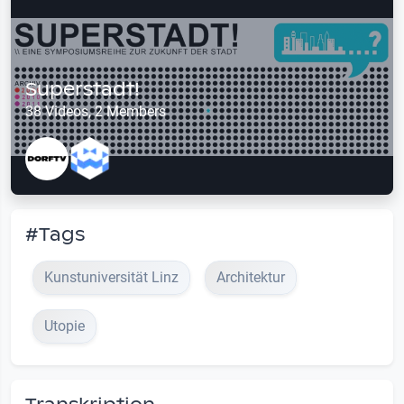
Superstadt!
38 Videos, 2 Members
#Tags
Kunstuniversität Linz
Architektur
Utopie