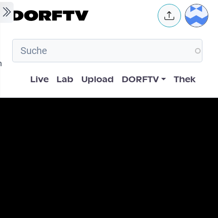
Skip to main content
User 
m
Hauptnavigation
Live
Lab
Upload
DORFTV
Thek