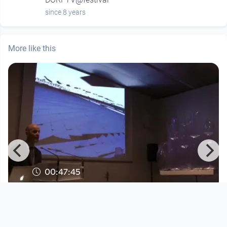
since 8 years
More like this
00:47:45
SUPERSTADT! - WHAT IF? - Daniel
Aschwanden: "Pop-Up-Paradise
Superstadt!