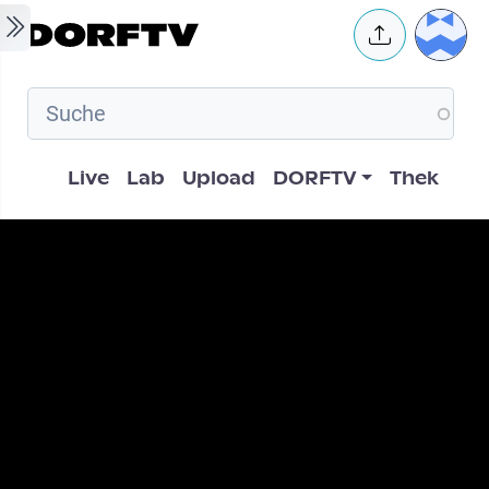
Skip to main content
User 
Hauptnavigation
Live
Lab
Upload
DORFTV
Thek