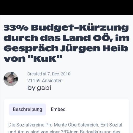
33% Budget-Kürzung
durch das Land OÖ, im
Gespräch Jürgen Heib
von "KuK"
Created at 7. Dec. 2010
21159 Ansichten
by
gabi
Beschreibung
Embed
Die Sozialvereine Pro Mente Oberösterreich, Exit Sozial
und Arcus sind von einer 33%igen Budgetkürzung des