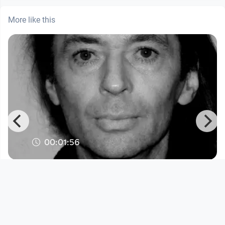
More like this
00:01:56
K31 Projekt "Gesichter"
Open Space
since 8 years 3 months