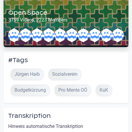
Open Space
3759 Videos, 2223 Members
#Tags
Jürgen Haib
Sozialverein
Budgetkürzung
Pro Mente OÖ
KuK
Transkription
Hinweis automatische Transkription