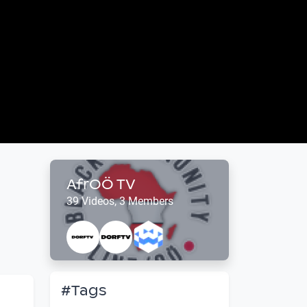
AfrOÖ TV
39 Videos, 3 Members
#Tags