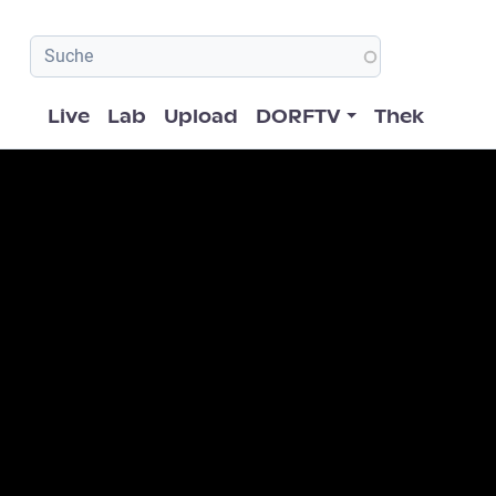
Hauptnavigation
Live
Lab
Upload
DORFTV
Thek