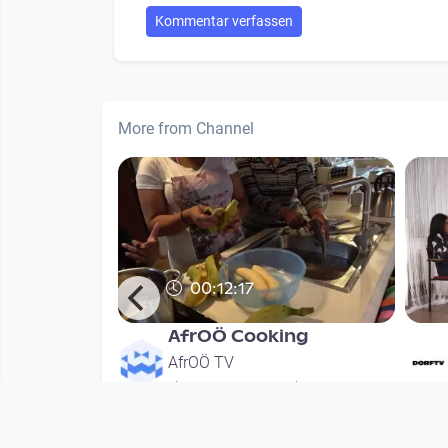
Kommentar verfassen
More from Channel
00:12:17
ca wird 10 -
AfrOÖ Cooking
usion
AfrOÖ TV
since 7 years 4 months
onth