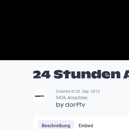
24 Stunden 
Created at 20. Sep. 2013
9436 Ansichten
by
dorftv
Beschreibung
Embed