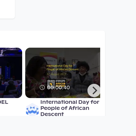
00:00:40
DEL
International Day for
People of African
Descent
AfrOÖ TV
since 3 years 11 months