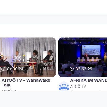
01:00:24
03:53:25
AfrOÖ TV - Wanawake
AFRIKA IM WAN
Talk
AfrOÖ TV
AfrOÖ TV
since 3 years 9 months
since 8 years 8 months