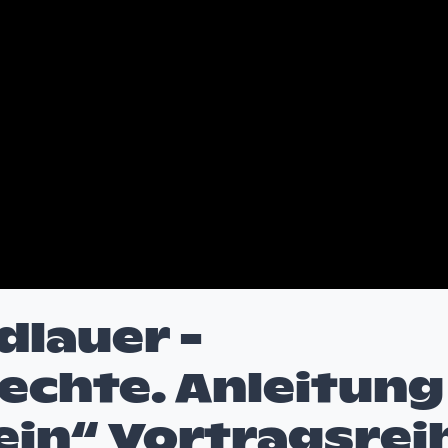
dlauer -
chte. Anleitung
in“ Vortragsrei