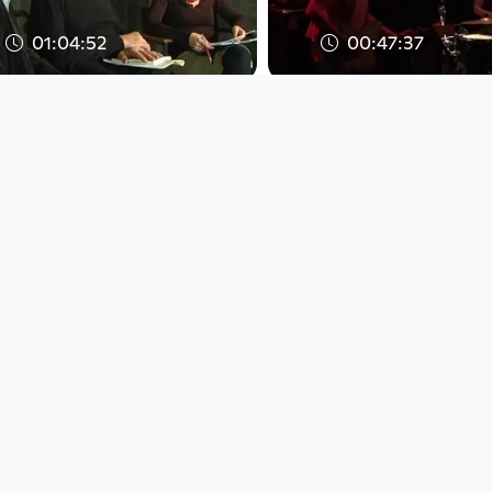
01:04:52
00:47:37
SOS-Menschenrechte:
Louise Pop im D
Rechte Jugendtrends
Rock das Dach
vs. Zivilcourage – D
Stadtwerkstatt 
SOS Menschenrechte
SOS Menschenrechte
since 14 years 8 months
since 6 years 9 months
01:42:21
01:47:11