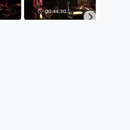
00:44:30
uo -
Crush - Rock das Dach
Stadtwerkstatt Linz
Linz
SOS Menschenrechte
since 6 years 9 months
01:41:41