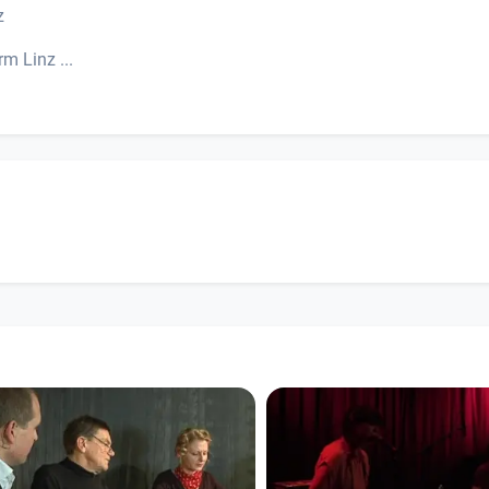
z
m Linz ...