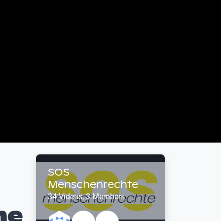
SOS
Menschenrechte
34 Videos, 3 Members
he