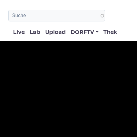
Hauptnavigation
Live
Lab
Upload
DORFTV
Thek