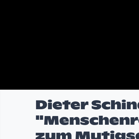
Dieter Schin
"Menschenre
zum Mutigse