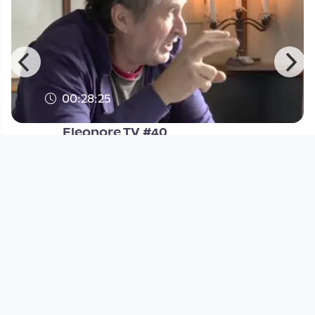
00:28:25
Eleonore TV #40
Eleonore-TV
since 10 years 9 months
Footer 1
Charta für Community Fernsehen in Österreich
Datenschutzerklärung
Gesetze im Rundfunkbereich
Grundsätze der Programmgestaltung
Jugendschutzerklärung