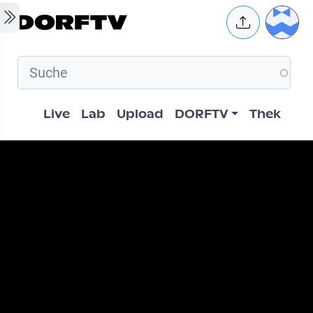
Skip to main content
User 
Hauptnavigation
Live
Lab
Upload
DORFTV
Thek