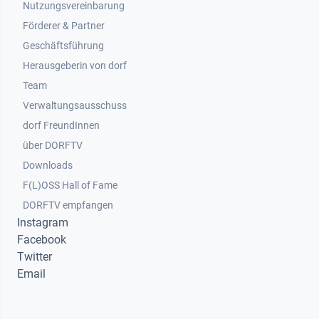
Nutzungsvereinbarung
Footer 2
Förderer & Partner
Geschäftsführung
Herausgeberin von dorf
Team
Verwaltungsausschuss
dorf FreundInnen
Footer 3
über DORFTV
Downloads
F(L)OSS Hall of Fame
Footer 4
DORFTV empfangen
Instagram
Facebook
Twitter
Email