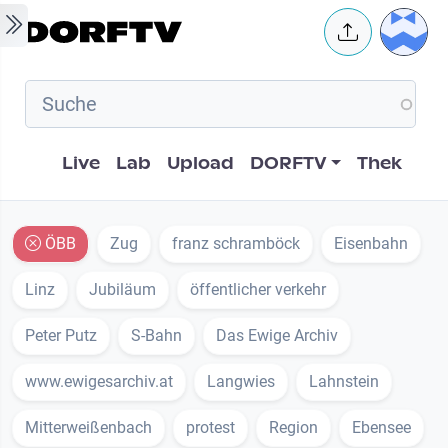
Skip to main content
User 
Hauptnavigation
Live
Lab
Upload
DORFTV
Thek
ÖBB
Zug
franz schramböck
Eisenbahn
Linz
Jubiläum
öffentlicher verkehr
Peter Putz
S-Bahn
Das Ewige Archiv
www.ewigesarchiv.at
Langwies
Lahnstein
Mitterweißenbach
protest
Region
Ebensee