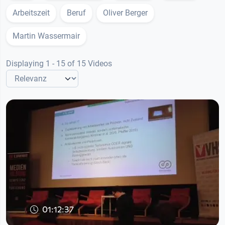
Arbeitszeit
Beruf
Oliver Berger
Martin Wassermair
Displaying 1 - 15 of 15 Videos
01:12:37