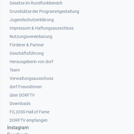
Gesetze im Rundfunkbereich
Grundsätze der Programmgestaltung
Jugendschutzerklärung
Impressum & Haftungsausschluss
Nutzungsvereinbarung
Footer 2
Förderer & Partner
Geschäftsführung
Herausgeberin von dorf
Team
Verwaltungsausschuss
dorf FreundInnen
Footer 3
über DORFTV
Downloads
F(L)OSS Hall of Fame
Footer 4
DORFTV empfangen
Instagram