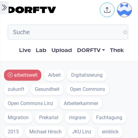
Skip to main content
User 
Hauptnavigation
Live
Lab
Upload
DORFTV
Thek
arbeitswelt
Arbeit
Digitalisierung
zukunft
Gesundheit
Open Commons
Open Commons Linz
Arbeiterkammer
Migration
Prekariat
migrare
Fachtagung
2015
Michael Hirsch
JKU Linz
einblick