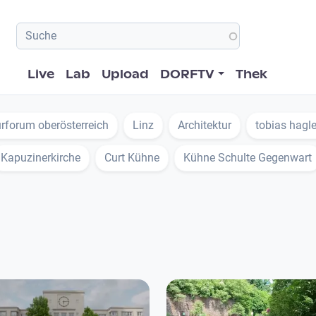
Hauptnavigation
Live
Lab
Upload
DORFTV
Thek
urforum oberösterreich
Linz
Architektur
tobias hagle
Kapuzinerkirche
Curt Kühne
Kühne Schulte Gegenwart