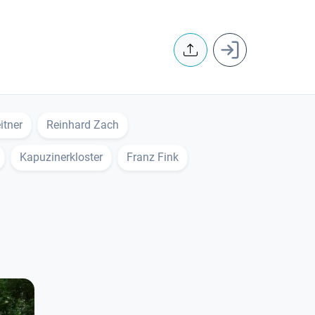
User accoun
itner
Reinhard Zach
Kapuzinerkloster
Franz Fink