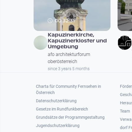
00:32:31
Kapuzinerkirche,
Kapuzinerkloster und
Umgebung
afo architekturforum
oberösterreich
since 3 years 5 months
Footer 1
Foot
Charta für Community Fernsehen in
Förder
Österreich
Gesch
Datenschutzerklärung
Heraus
Gesetze im Rundfunkbereich
Team
Grundsätze der Programmgestaltung
Verwa
Jugendschutzerklärung
dorf F