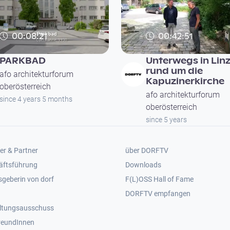
00:08:21
00:42:51
PARKBAD
Unterwegs in Linz
rund um die
afo architekturforum
Kapuzinerkirche
oberösterreich
afo architekturforum
since 4 years 5 months
oberösterreich
since 5 years
er 2
Footer 3
er & Partner
über DORFTV
äftsführung
Downloads
geberin von dorf
F(L)OSS Hall of Fame
Footer 4
DORFTV empfangen
ltungsausschuss
reundInnen