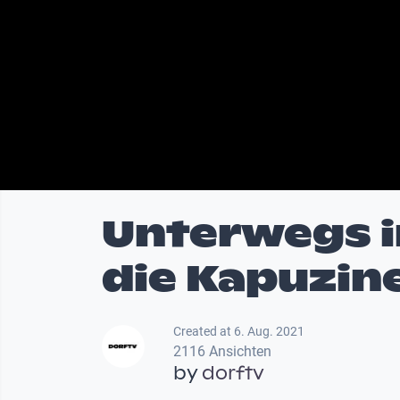
Unterwegs i
die Kapuzin
Created at 6. Aug. 2021
2116 Ansichten
by
dorftv