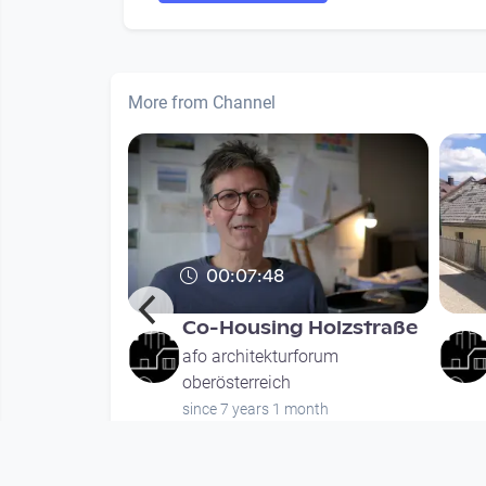
More from Channel
00:07:48
 Linz #7 in
Co-Housing Holzstraße
afo architekturforum
orum
oberösterreich
since 7 years 1 month
nths