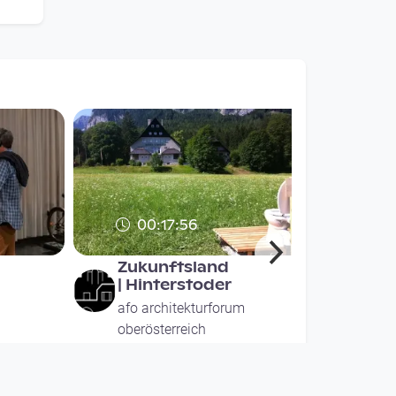
00:17:56
Zukunftsland
| Hinterstoder
afo architekturforum
oberösterreich
since 7 years 2 months