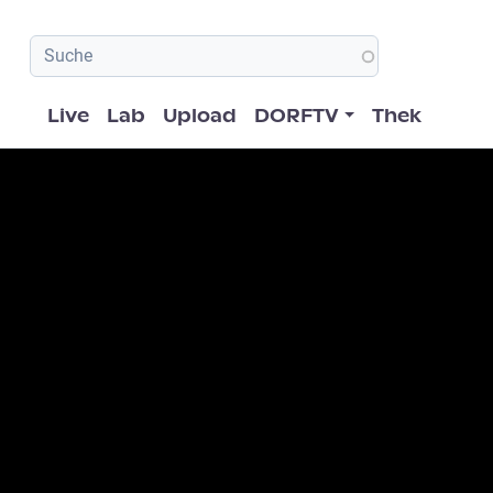
Hauptnavigation
Live
Lab
Upload
DORFTV
Thek