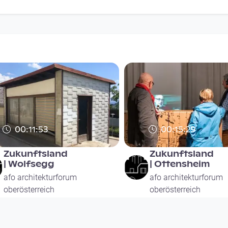
00:11:53
00:15:29
Zukunftsland
Zukunftsland
| Wolfsegg
| Ottensheim
afo architekturforum
afo architekturforum
oberösterreich
oberösterreich
since 7 years 2 months
since 7 years 2 months