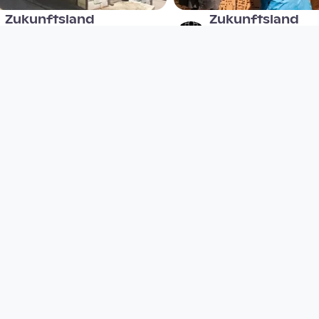
Zukunftsland
Zukunftsland
| Wolfsegg
| Ottensheim
afo architekturforum
afo architekturforum
oberösterreich
oberösterreich
since 7 years 2 months
since 7 years 2 months
00:00:57
01:22:33
austreberte
“art diagrams in