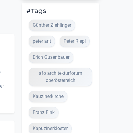
#Tags
Günther Ziehlinger
peter arlt
Peter Riepl
Erich Gusenbauer
s
afo architekturforum
oberösterreich
er
Kauzinerkirche
Franz Fink
Kapuzinerkloster