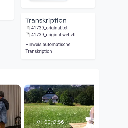
Transkription
41739_original.txt
41739_original.webvtt
Hinweis automatische
Transkription
00:17:56