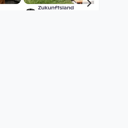
Zukunftsland
| Hinterstoder
afo architekturforum
oberösterreich
since 7 years 2 months
00:44:12
Hermann im Park -