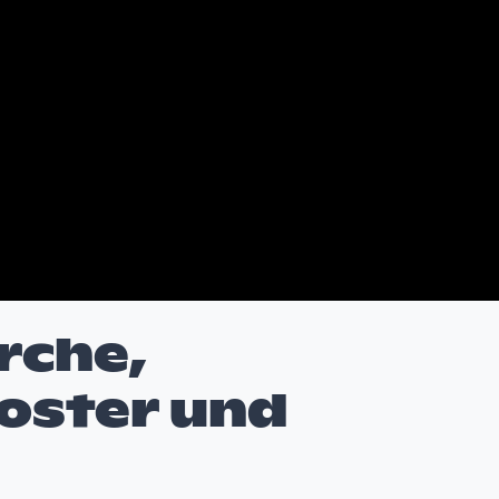
rche,
oster und