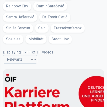
Rainbow City
Damir Saračević
Semra Jašarević
Dr. Esmir Ćatić
Siniša Bencun
Sein
Pressekonferenz
Soziales
Mobilität
Stadt Linz
Displaying 1 - 11 of 11 Videos