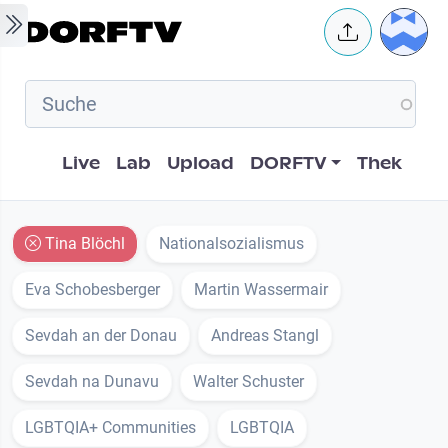
Skip to main content
User 
Hauptnavigation
Live
Lab
Upload
DORFTV
Thek
Tina Blöchl
Nationalsozialismus
Eva Schobesberger
Martin Wassermair
Sevdah an der Donau
Andreas Stangl
Sevdah na Dunavu
Walter Schuster
LGBTQIA+ Communities
LGBTQIA