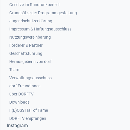
Gesetze im Rundfunkbereich
Grundsätze der Programmgestaltung
Jugendschutzerklärung
Impressum & Haftungsausschluss
Nutzungsvereinbarung
Footer 2
Förderer & Partner
Geschäftsführung
Herausgeberin von dorf
Team
Verwaltungsausschuss
dorf FreundInnen
Footer 3
über DORFTV
Downloads
F(L)OSS Hall of Fame
Footer 4
DORFTV empfangen
Instagram