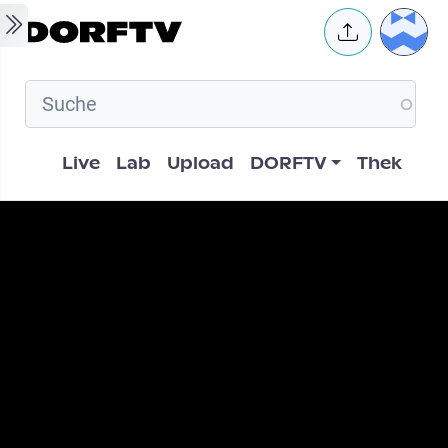
Skip to main content
User 
Hauptnavigation
Live
Lab
Upload
DORFTV
Thek