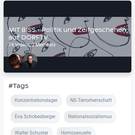
MIT BISS - Politik und Zeitgeschehen
auf DORFTV
74 Videos, 2 Members
#Tags
Konzentrationslager
NS-Terrorherrschaft
Eva Schobesberger
Nationalsozialismus
Walter Schuster
Homosexuelle