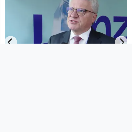
00:06:53
Das Linzer Doppelbudget 2024/2025
in Zeiten von Krise und Te
MIT BISS - Politik und Zeitgeschehen auf
DORFTV
since 2 years 8 months
Footer 1
Charta für Community Fernsehen in Österreich
Datenschutzerklärung