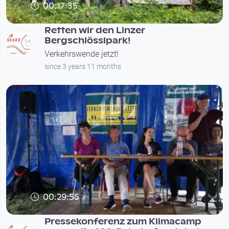
00:17:35
Retten wir den Linzer
Bergschlösslpark!
Verkehrswende jetzt!
since 3 years 11 months
00:29:55
Pressekonferenz zum Klimacamp