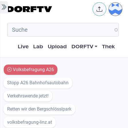
Skip to main content
User 
Hauptnavigation
Live
Lab
Upload
DORFTV
Thek
Volksbefragung A26
Stopp A26 Bahnhofsautobahn
Verkehrswende jetzt!
Retten wir den Bergschlösslpark
volksbefragung-linz.at