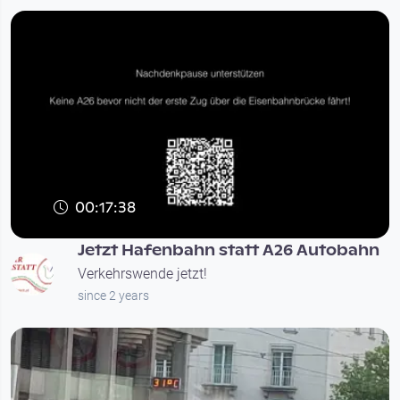
00:17:38
Jetzt Hafenbahn statt A26 Autobahn
Verkehrswende jetzt!
since 2 years