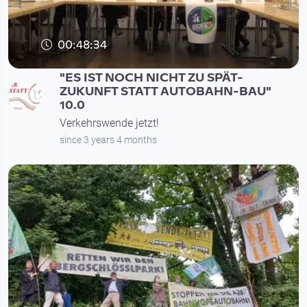
00:48:34
"ES IST NOCH NICHT ZU SPÄT-
ZUKUNFT STATT AUTOBAHN-BAU"
10.0
Verkehrswende jetzt!
since 3 years 4 months