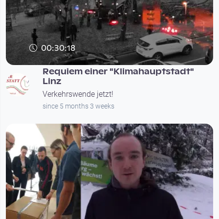
00:30:18
Requiem einer "Klimahauptstadt"
Linz
Verkehrswende jetzt!
since 5 months 3 weeks