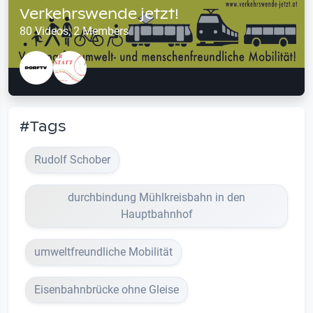
Verkehrswende jetzt!
80 Videos, 2 Members
#Tags
Rudolf Schober
durchbindung Mühlkreisbahn in den
Hauptbahnhof
umweltfreundliche Mobilität
Eisenbahnbrücke ohne Gleise