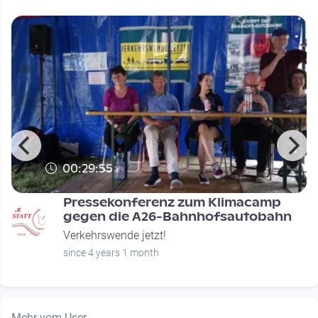
00:29:55
Pressekonferenz zum Klimacamp
a
gegen die A26-Bahnhofsautobahn
Verkehrswende jetzt!
since 4 years 1 month
Mehr vom User