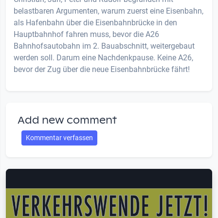
belastbaren Argumenten, warum zuerst eine Eisenbahn,
als Hafenbahn über die Eisenbahnbrücke in den
Hauptbahnhof fahren muss, bevor die A26
Bahnhofsautobahn im 2. Bauabschnitt, weitergebaut
werden soll. Darum eine Nachdenkpause. Keine A26,
bevor der Zug über die neue Eisenbahnbrücke fährt!
Add new comment
Kommentar verfassen