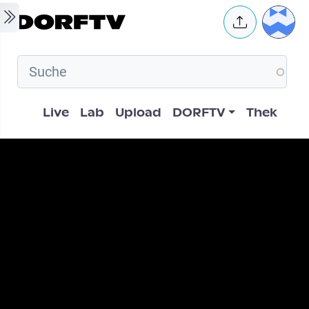
Skip to main content
User 
Hauptnavigation
Live
Lab
Upload
DORFTV
Thek