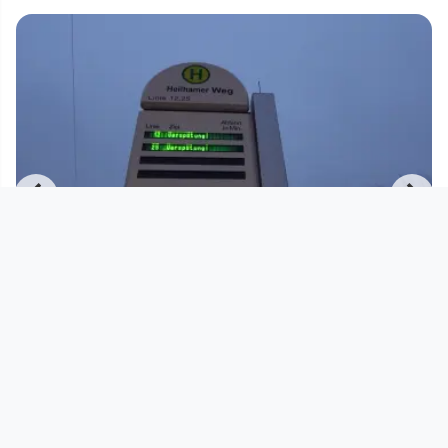
00:03:32
Hafenbahn geht sofort, ohne
Konkurrenz
Verkehrswende jetzt!
since 1 year 7 months