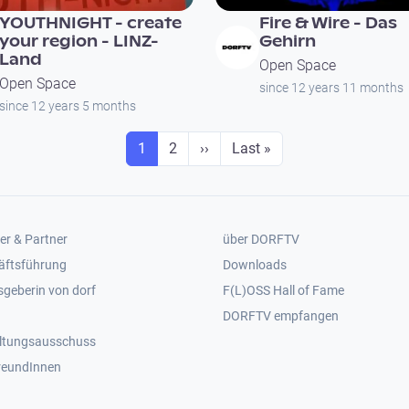
YOUTHNIGHT - create
Fire & Wire - Das
your region - LINZ-
Gehirn
Land
Open Space
Open Space
since 12 years 11 months
since 12 years 5 months
Seite
Seite
Next page
Last page
1
2
››
Last »
er 2
Footer 3
er & Partner
über DORFTV
äftsführung
Downloads
geberin von dorf
F(L)OSS Hall of Fame
Footer 4
DORFTV empfangen
ltungsausschuss
reundInnen