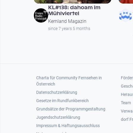
KL#138: dahoam im
Mühlviertel
Kernland Magazin
since 7 years 5 months
Seitennummerierung
Footer 1
Foot
Charta für Community Fernsehen in
Förder
Österreich
Gesch
Datenschutzerklärung
Heraus
Gesetze im Rundfunkbereich
Team
Grundsätze der Programmgestaltung
Verwa
Jugendschutzerklärung
dorf F
Impressum & Haftungsausschluss