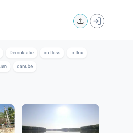
User accoun
Demokratie
im fluss
in flux
uen
danube