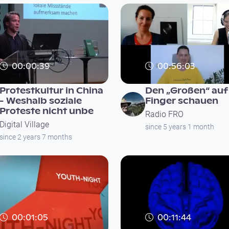
00:00:39
00:56:03
Protestkultur in China
Den „Großen“ auf
- Weshalb soziale
Finger schauen
Proteste nicht unbe
Radio FRO
Digital Village
since 5 years 1 month
since 2 years 7 months
00:01:05
00:11:44