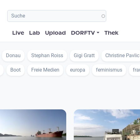
Hauptnavigation
Live
Lab
Upload
DORFTV
Thek
Donau
Stephan Roiss
Gigi Gratt
Christine Pavlic
Boot
Freie Medien
europa
feminismus
fra