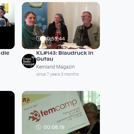
00:55:44
 die
KL#143: Blaudruck in
Gutau
Kernland Magazin
since 7 years 3 months
00:08:19