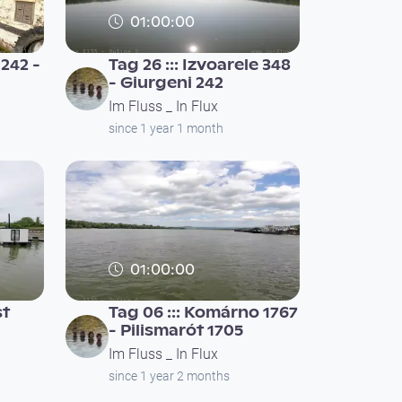
01:00:00
 242 -
Tag 26 ::: Izvoarele 348
- Giurgeni 242
Im Fluss _ In Flux
since 1 year 1 month
01:00:00
st
Tag 06 ::: Komárno 1767
- Pilismarót 1705
Im Fluss _ In Flux
since 1 year 2 months