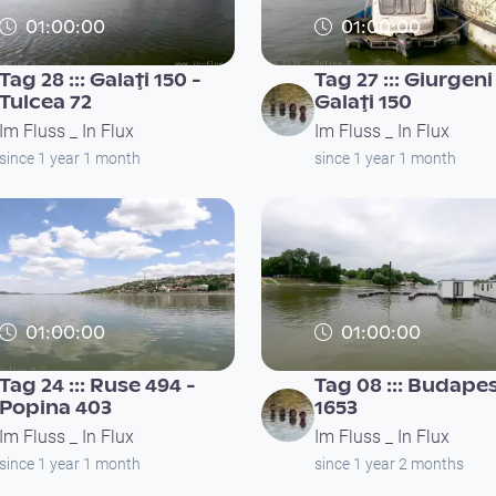
01:00:00
01:00:00
Tag 28 ::: Galaţi 150 -
Tag 27 ::: Giurgeni
Tulcea 72
Galaţi 150
Im Fluss _ In Flux
Im Fluss _ In Flux
since 1 year 1 month
since 1 year 1 month
01:00:00
01:00:00
Tag 24 ::: Ruse 494 -
Tag 08 ::: Budape
Popina 403
1653
Im Fluss _ In Flux
Im Fluss _ In Flux
since 1 year 1 month
since 1 year 2 months