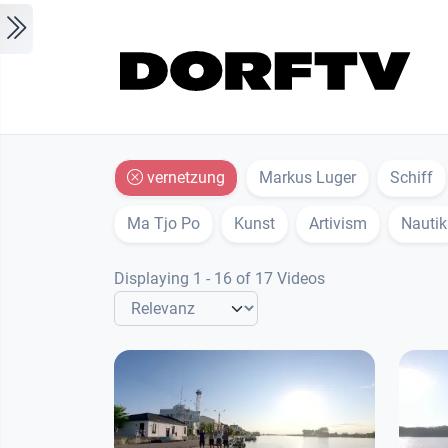
Skip to main content
vernetzung
Markus Luger
Schiff
Ma Tjo Po
Kunst
Artivism
Nautik
Displaying 1 - 16 of 17 Videos