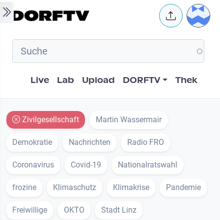
Skip to main content
User 
Hauptnavigation
Live
Lab
Upload
DORFTV
Thek
Zivilgesellschaft
Martin Wassermair
Demokratie
Nachrichten
Radio FRO
Coronavirus
Covid-19
Nationalratswahl
frozine
Klimaschutz
Klimakrise
Pandemie
Freiwillige
OKTO
Stadt Linz