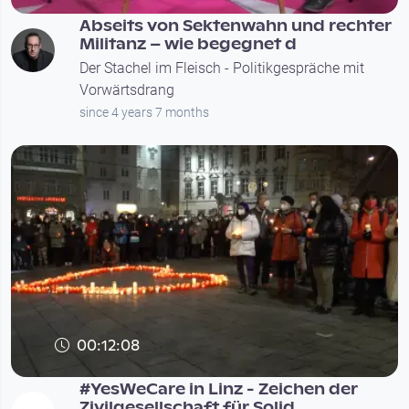
Abseits von Sektenwahn und rechter
Militanz – wie begegnet d
Der Stachel im Fleisch - Politikgespräche mit
Vorwärtsdrang
since 4 years 7 months
00:12:08
#YesWeCare in Linz - Zeichen der
Zivilgesellschaft für Solid