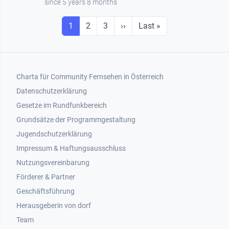
since 5 years 8 months
Seitennummerierung
Seite
Seite
Seite
Next page
Last page
1
2
3
››
Last »
Footer 1
Charta für Community Fernsehen in Österreich
Datenschutzerklärung
Gesetze im Rundfunkbereich
Grundsätze der Programmgestaltung
Jugendschutzerklärung
Impressum & Haftungsausschluss
Nutzungsvereinbarung
Footer 2
Förderer & Partner
Geschäftsführung
Herausgeberin von dorf
Team