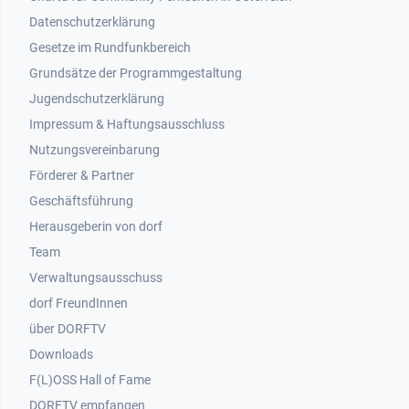
Datenschutzerklärung
Gesetze im Rundfunkbereich
Grundsätze der Programmgestaltung
Jugendschutzerklärung
Impressum & Haftungsausschluss
Nutzungsvereinbarung
Footer 2
Förderer & Partner
Geschäftsführung
Herausgeberin von dorf
Team
Verwaltungsausschuss
dorf FreundInnen
Footer 3
über DORFTV
Downloads
F(L)OSS Hall of Fame
Footer 4
DORFTV empfangen