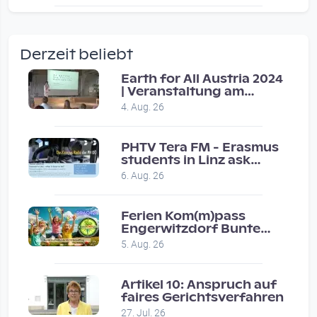
wow amazing, superior!!!!
by Verena Treul
Derzeit beliebt
Vor 2 weeks 4 days
Earth for All Austria 2024
| Veranstaltung am
Coole Sendung, tolle…
8.7.2024
4. Aug. 26
by ulrich
Vor 1 month 2 weeks
PHTV Tera FM - Erasmus
students in Linz ask
people on road for
Eure Show war super :-)…
6. Aug. 26
recommendations
by miklas_wauzler
Vor 1 month 2 weeks
Ferien Kom(m)pass
Engerwitzdorf Bunte
Hundestunde
5. Aug. 26
Artikel 10: Anspruch auf
faires Gerichtsverfahren
27. Jul. 26