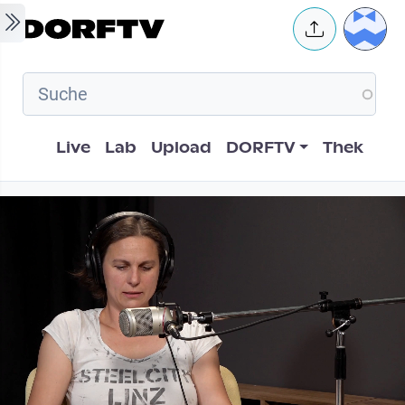
Skip to main content
User 
Hauptnavigation
Live
Lab
Upload
DORFTV
Thek