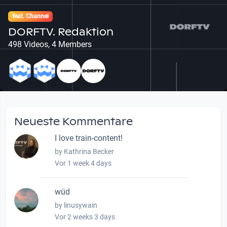
feat. Channel
DORFTV. Redaktion
498 Videos, 4 Members
Neueste Kommentare
I love train-content!
by Kathrina Becker
Vor 1 week 4 days
wüd
by linusywain
Vor 2 weeks 3 days