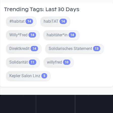
Trending Tags: Last 30 Days
#habitat
habiTAT
14
14
Willy*Fred
habitäter*in
14
14
Direktkredit
Solidarisches Statement
14
13
Solidarität
willyfred
11
10
Kepler Salon Linz
5