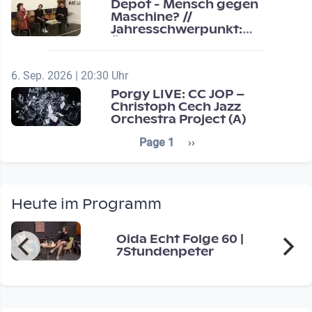
Depot - Mensch gegen
Maschine? //
Jahresschwerpunkt:
Übergänge / Transitions
6. Sep. 2026 | 20:30 Uhr
Porgy LIVE: CC JOP –
Christoph Cech Jazz
Orchestra Project (A)
Seitennummerierung
Next page
Page 1
››
Heute im Programm
Oida Echt Folge 60 |
7Stundenpeter