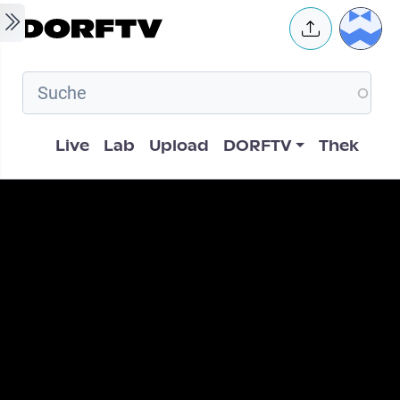
Skip to main content
User 
Hauptnavigation
Live
Lab
Upload
DORFTV
Thek