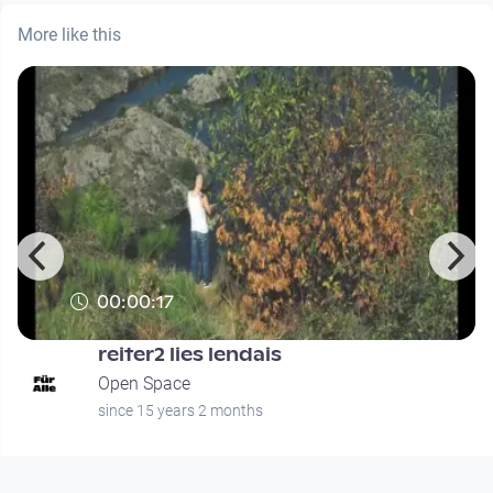
More like this
00:00:17
reiter2 lies lendais
Open Space
since 15 years 2 months