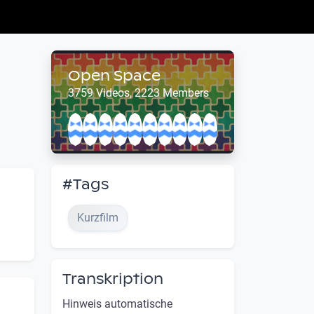
Open Space
3759 Videos, 2223 Members
#Tags
Kurzfilm
Transkription
Hinweis automatische