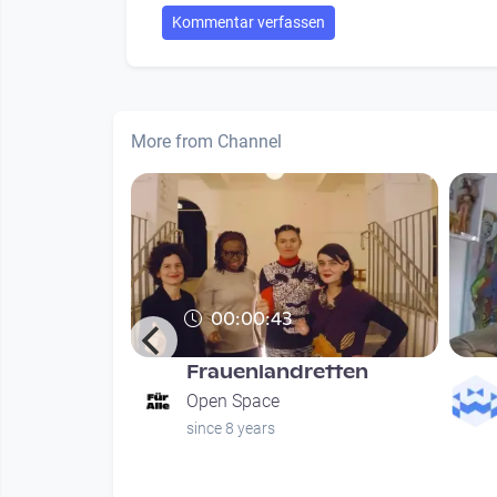
Kommentar verfassen
More from Channel
00:00:43
Frauenlandretten
hung
Open Space
since 8 years
nths