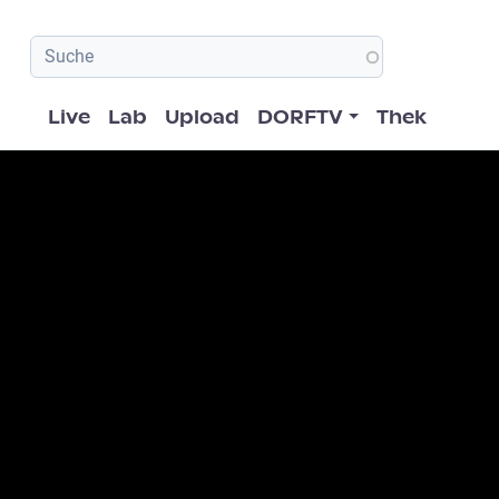
Hauptnavigation
Live
Lab
Upload
DORFTV
Thek