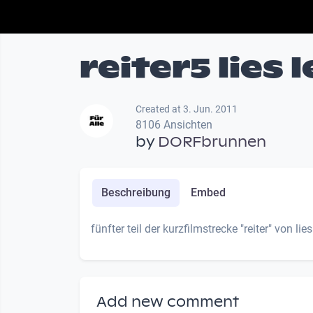
reiter5 lies 
Created at 3. Jun. 2011
8106 Ansichten
by
DORFbrunnen
Beschreibung
Embed
fünfter teil der kurzfilmstrecke "reiter" von lie
Add new comment