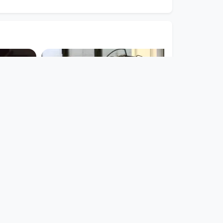
00:55:03
RING MY
Tera FM
.
PHTV
since 8 years 9 months