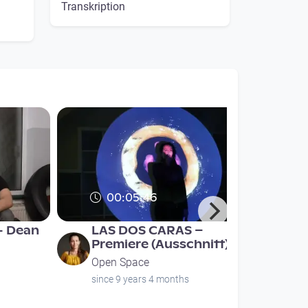
Transkription
00:05:46
- Dean
LAS DOS CARAS –
Premiere (Ausschnitt)
Open Space
since 9 years 4 months