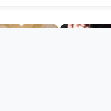
00:00:43
00:03:59
Frauenlandretten
THE CRISPIES - 
DOORSTEP (feat
Open Space
SUPERFERTIG)
since 8 years
Musikvideo
since 9 years 4 months