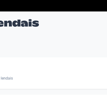
lendais
s lendais