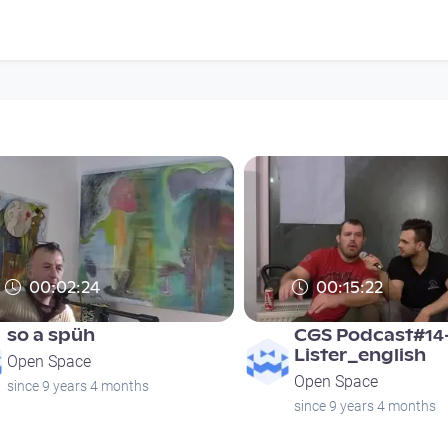
00:02:24
00:15:22
so a spüh
CGS Podcast#14
Lister_english
Open Space
Open Space
since 9 years 4 months
since 9 years 4 months