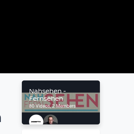
Nahsehen -
Fernsehen
80 Videos, 2 Members
n