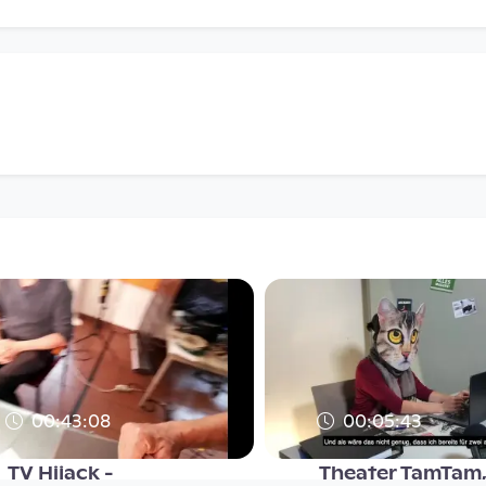
00:43:08
00:05:43
TV Hijack -
Theater TamTam