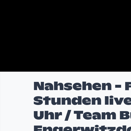
Nahsehen - F
Stunden live 
Uhr / Team 
Engerwitzdo