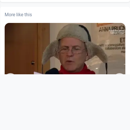
More like this
01:09:57
m
Open House - Freies Fernsehen
Salzkammergut / live aus dem K
Multiauge
since 11 years 7 months