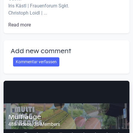
Iris Kästl | Frauenforum Sgkt.
Christoph Loidl | ...
Read more
Add new comment
Kommentar verfassen
Multiauge
486 Videos, 25 Members