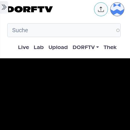
Skip to main content
User 
Hauptnavigation
Live
Lab
Upload
DORFTV
Thek