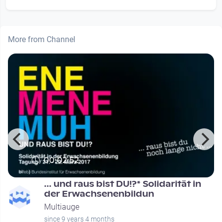
More from Channel
00:02:52
... und raus bist DU!?* Solidarität in
der Erwachsenenbildun
Multiauge
since 9 years 4 months