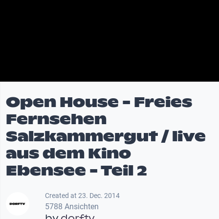
Open House - Freies
Fernsehen
Salzkammergut / live
aus dem Kino
Ebensee - Teil 2
Created at 23. Dec. 2014
5788 Ansichten
by
dorftv