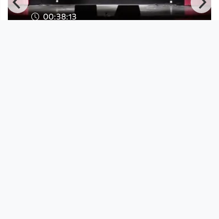
00:38:13
Gebärdensprache im Kino
Multiauge
since 10 years 9 months
Footer 1
Charta für Community Fernsehen in Österreich
Datenschutzerklärung
Gesetze im Rundfunkbereich
Grundsätze der Programmgestaltung
Jugendschutzerklärung
Impressum & Haftungsausschluss
Nutzungsvereinbarung