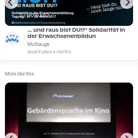
00:02:52
... und raus bist DU!?* Solidarität in
der Erwachsenenbildun
Multiauge
since 9 years 4 months
More like this