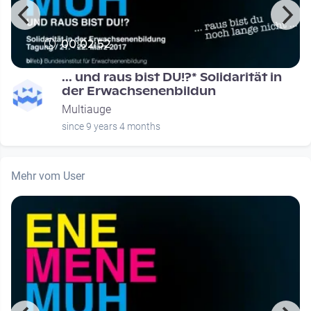
00:02:52
... und raus bist DU!?* Solidarität in
der Erwachsenenbildun
Multiauge
since 9 years 4 months
Mehr vom User