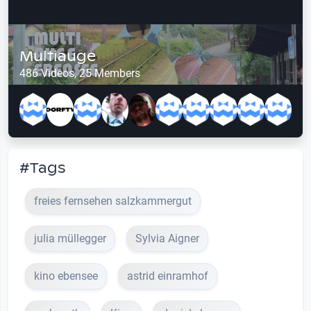
Multiauge
486 Videos, 25 Members
#Tags
freies fernsehen salzkammergut
julia müllegger
Sylvia Aigner
kino ebensee
astrid einramhof