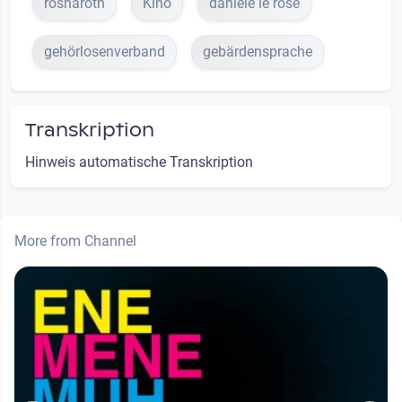
rosharoth
Kino
daniele le rose
gehörlosenverband
gebärdensprache
Transkription
Hinweis automatische Transkription
More from Channel