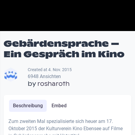
Gebärdensprache –
Ein Gespräch im Kino
Created at 4. Nov. 2015
6948 Ansichten
by
rosharoth
Beschreibung
Embed
Zum zweiten Mal spezialisierte sich heuer am 17.
Oktober 2015 der Kulturverein Kino Ebensee auf Filme