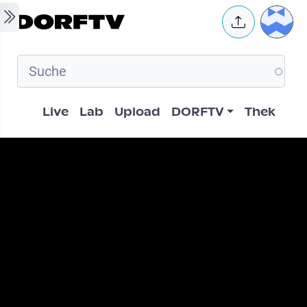
Skip to main content
User 
Hauptnavigation
Live
Lab
Upload
DORFTV
Thek