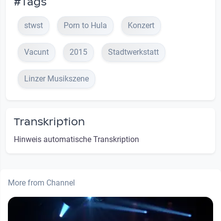
#Tags
stwst
Porn to Hula
Konzert
Vacunt
2015
Stadtwerkstatt
Linzer Musikszene
Transkription
Hinweis automatische Transkription
More from Channel