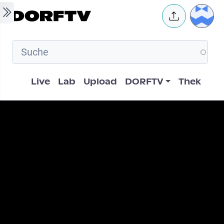
Skip to main content
User 
Hauptnavigation
Live
Lab
Upload
DORFTV
Thek