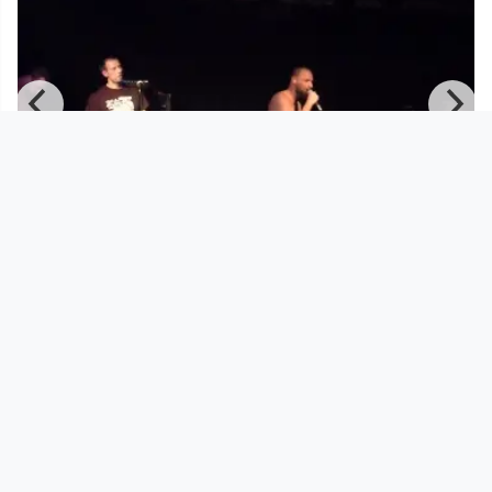
00:46:27
Vacunt - live aus der Stadtwerkstatt,
9.1.2015
Stadtwerkstatt_Live
since 11 years 6 months
Footer 1
Charta für Community Fernsehen in Österreich
Datenschutzerklärung
Gesetze im Rundfunkbereich
Grundsätze der Programmgestaltung