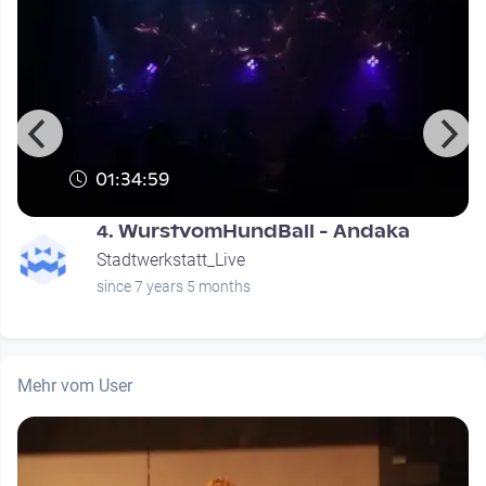
01:34:59
4. WurstvomHundBall - Andaka
Stadtwerkstatt_Live
since 7 years 5 months
Mehr vom User