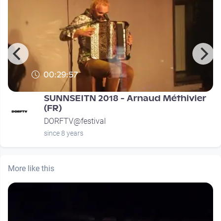
00:29:57
SUNNSEITN 2018 - Arnaud Méthivier
(FR)
DORFTV@festival
since 8 years
More like this