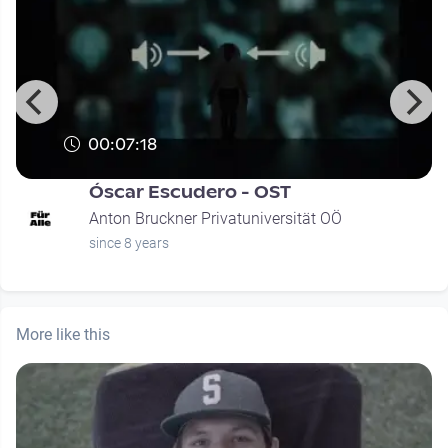
00:07:18
Óscar Escudero - OST
Anton Bruckner Privatuniversität OÖ
since 8 years
More like this