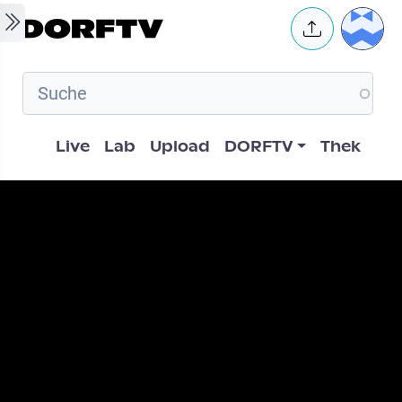
Skip to main content
User 
Hauptnavigation
Live
Lab
Upload
DORFTV
Thek