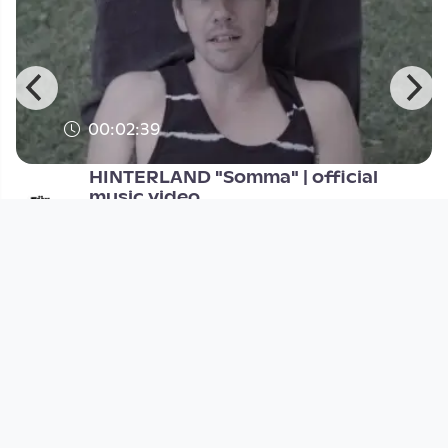
00:02:39
HINTERLAND "Somma" | official
music video
Musikvideo
since 10 years 3 months
Footer 1
Charta für Community Fernsehen in Österreich
Datenschutzerklärung
Gesetze im Rundfunkbereich
Grundsätze der Programmgestaltung