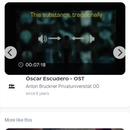
00:07:18
Óscar Escudero - OST
Anton Bruckner Privatuniversität OÖ
since 8 years
More like this