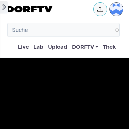
Skip to main content
User 
Hauptnavigation
Live
Lab
Upload
DORFTV
Thek