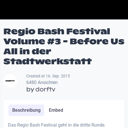
Regio Bash Festival
Volume #3 - Before Us
All in der
Stadtwerkstatt
Created at 16. Sep. 2015
6480 Ansichten
by
dorftv
Beschreibung
Embed
Das Regio Bash Festival geht in die dritte Runde.