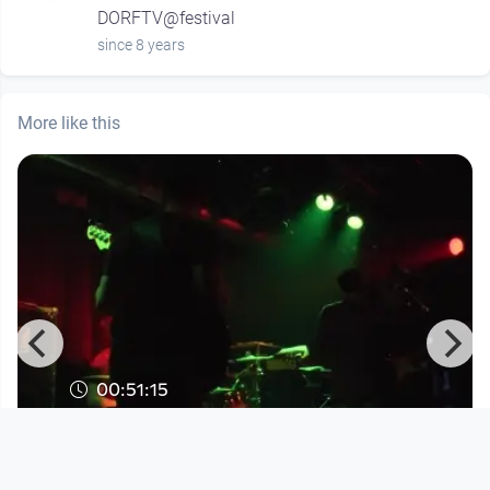
DORFTV@festival
since 8 years
More like this
00:51:15
Regio Bash Festival Volume #3 -
Rooms in der Stadtwerkstatt