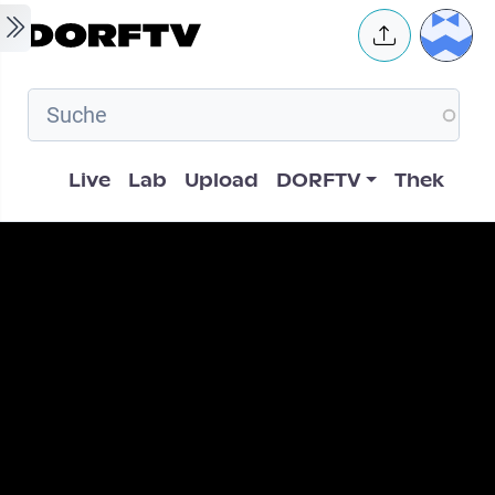
Skip to main content
User 
Hauptnavigation
Live
Lab
Upload
DORFTV
Thek