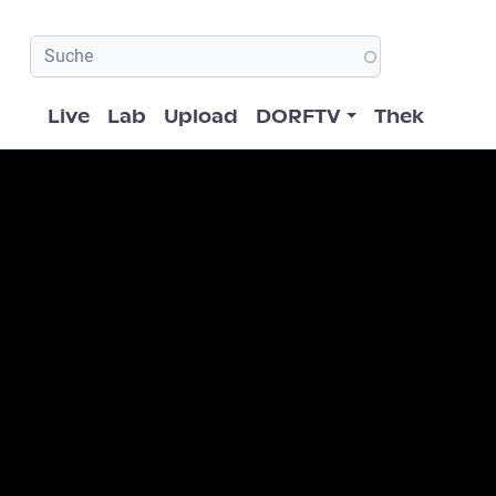
Hauptnavigation
Live
Lab
Upload
DORFTV
Thek