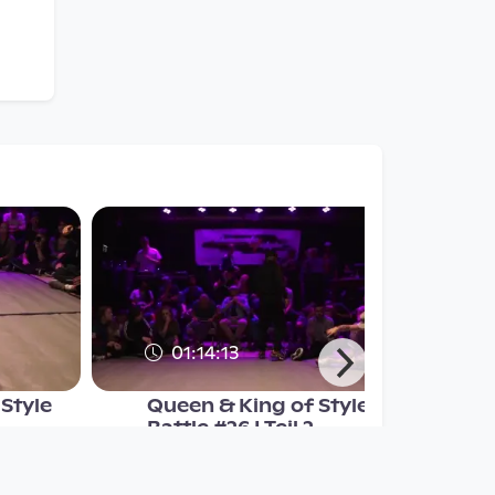
01:14:13
Style
Queen & King of Style
Battle #26 I Teil 2
Stadtwerkstatt_Live
since 8 years 8 months