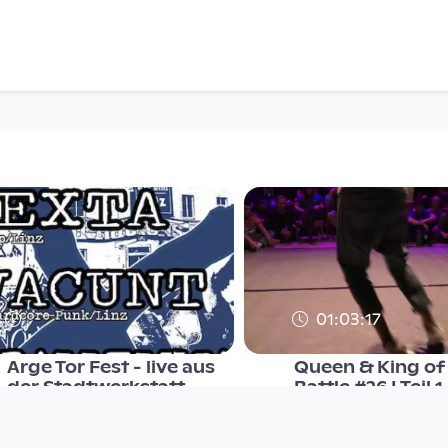
01:03:17
Arge Tor Fest - live aus
Queen & King of 
der Stadtwerkstatt
Battle #26 I Teil 1
Stadtwerkstatt_Live
Stadtwerkstatt_Live
since 9 years 5 months
since 8 years 8 months