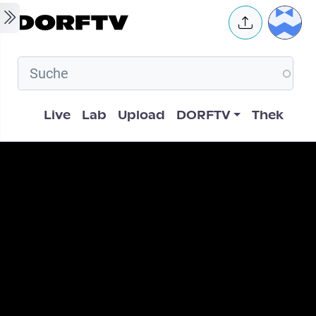
Skip to main content
User 
Hauptnavigation
Live
Lab
Upload
DORFTV
Thek