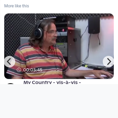
More like this
00:03:45
My Country - vis-à-vis -
Literaturkreis Prom0theus:
Sendunge
FRF TV - Radio schauen
since 13 years 11 months