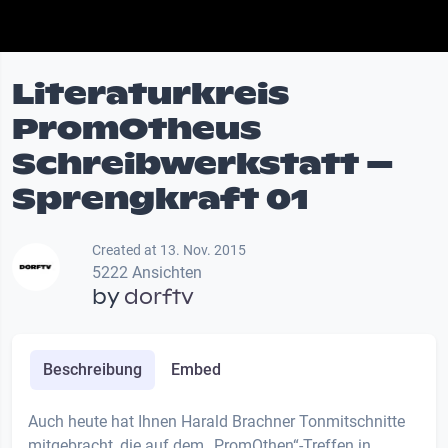
Literaturkreis
PromOtheus
Schreibwerkstatt –
Sprengkraft 01
Created at 13. Nov. 2015
5222 Ansichten
by
dorftv
Beschreibung
Embed
Auch heute hat Ihnen Harald Brachner Tonmitschnitte
mitgebracht, die auf dem „PromOthen“-Treffen in