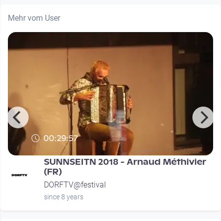
Mehr vom User
00:29:57
SUNNSEITN 2018 - Arnaud Méthivier
(FR)
DORFTV@festival
since 8 years